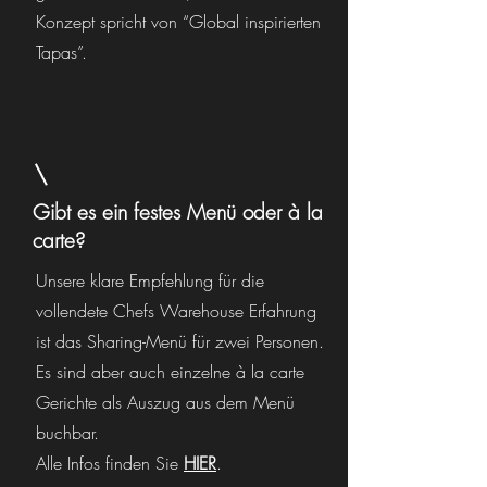
Konzept spricht von “Global inspirierten
Tapas”.
Gibt es ein festes Menü oder à la
carte?
Unsere klare Empfehlung für die
vollendete Chefs Warehouse Erfahrung
ist das Sharing-Menü für zwei Personen.
Es sind aber auch einzelne à la carte
Gerichte als Auszug aus dem Menü
buchbar.
Alle Infos finden Sie
HIER
.