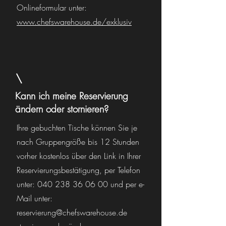
Onlineformular unter:
www.chefswarehouse.de/exklusiv
Kann ich meine Reservierung
ändern oder stornieren?
Ihre gebuchten Tische können Sie je
nach Gruppengröße bis 12 Stunden
vorher kostenlos über den Link in Ihrer
Reservierungsbestätigung, per Telefon
unter:
040 238 36 06 00
und per e-
Mail unter:
reservierung@chefswarehouse.de