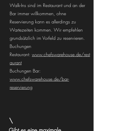
Walk-Ins sind im Restaurant und an der
Bar immer willkommen, ohne
Reservierung kann es allerdings zu
Wartezeiten kommen. Wir empfehlen
grundsätzlich im Vorfeld zu reservieren.
Buchungen
Restaurant:
www.chefswarehouse.de/rest
aurant
Buchungen Bar:
www.chefswarehouse.de/bar-
reservierung
Gibt es eine maximale