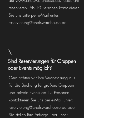
auf
www.chefswarehouse.de/restaurant
reservieren. Ab 10 Personen kontaktieren
Sie uns bitte per e-Mail unter:
reservierung@chefswarehouse.de
Sind Reservierungen für Gruppen
oder Events möglich?
Gern richten wir Ihre Veranstaltung aus.
Für die Buchung für größere Gruppen
und private Events ab 15 Personen
kontaktieren Sie uns per e-Mail unter:
reservierung@chefswarehouse.de
oder
Sie stellen Ihre Anfrage über unser