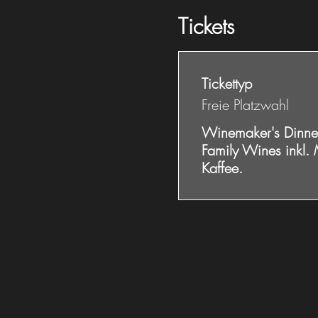
Tickets
Tickettyp
Freie Platzwahl
Winemaker's Dinner
Family Wines inkl.
Kaffee.