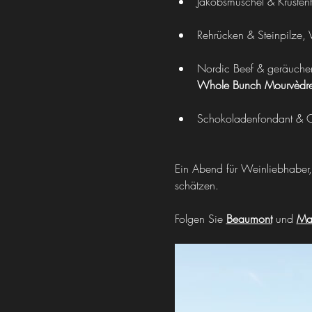
Jakobsmuschel & Krustenti
Rehrücken & Steinpilze,
Nordic Beef & geräucher
Whole Bunch Mourvèdr
Schokoladenfondant & O
Ein Abend für Weinliebhaber
schätzen. 
Folgen Sie 
Beaumont
 und 
Mar