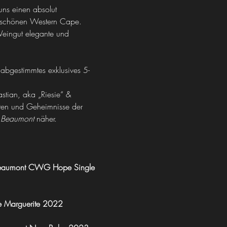
s einen absolut 
m schönen Western Cape. 
Weingut elegante und 
bgestimmtes exklusives 5-
stian, aka „Riesie“ & 
iten und Geheimnisse der 
 
Beaumont
 näher.  
eaumont CWG Hope Single 
 Marguerite 2022