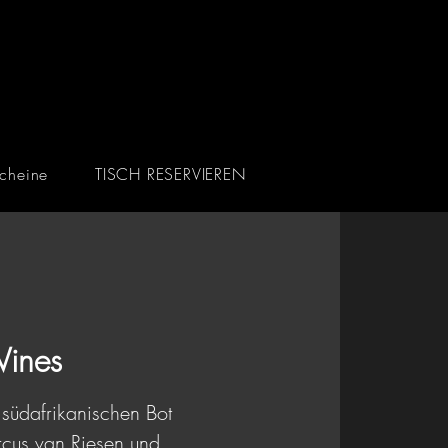
cheine
TISCH RESERVIEREN
ines
südafrikanischen Bot
rcus van Riesen und