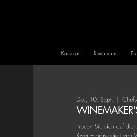
Konzept
Restaurant
Ba
Do., 10. Sept.
  |  
Chef
WINEMAKER'S 
Freuen Sie sich auf di
River – präsentiert vo