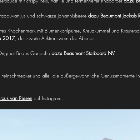
ersauce mit crispy Reis, Vanille und fermentierter Rhabarber 
dazu B
 Vadouvan-Jus und schwarze Johannisbeere 
dazu Beaumont Jackals 
tes Knochenmark mit Blumenkohlpüree, Kreuzkümmel und Kräutersal
e 2017
, der zweite Auktionswein des Abends
riginal Beans Ganache 
dazu Beaumont Starboard NV
, Feinschmecker und alle, die außergewöhnliche Genussmomente in
cus van Riesen
 auf Instagram.