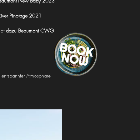
eaumont New Baby 2023
River Pinotage 2021
at
 dazu Beaumont CWG 
 entspannter Atmosphäre 