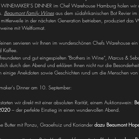
s WINEMAKER'S DINNER im Chef Warehouse Hamburg holen wir un
. 
Beaumont Family Wines
 aus dem südafrikanischen Bot Revier i
ittlerweile in der nächsten Generation betrieben, produziert das 
tweine mit Weltformat.
inen servieren wir Ihnen im wunderschönen Chefs Warehouse ein a
 Kaffee. 
freundeten und gut eingespielten "Brothers in Wine“, Marcus & Seba
önlich durch den Abend und erklären Ihnen nicht nur die Besonderhe
n einige Anekdoten sowie Geschichten rund um die Menschen von
maker's Dinner am 10. September: 
arten wir direkt mit einer absoluten Rarität, einem Auktionswein: 
B
 2020
 – der perfekte Einstieg in einen wundervollen Abend.
e Butter mit Ponzu, Graoefruiz und Koriander 
dazu
Beaumont Hope